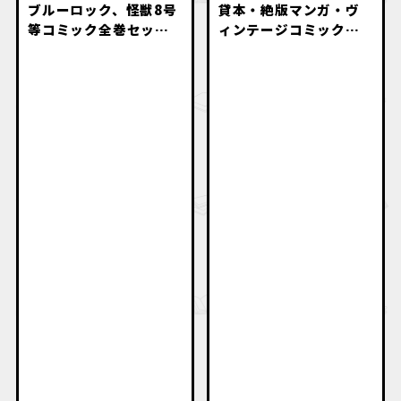
ブルーロック、怪獣8号
貸本・絶版マンガ・ヴ
等コミック全巻セット
ィンテージコミック・
高価買取致します。
名作漫画・初版本出張
買取いたします