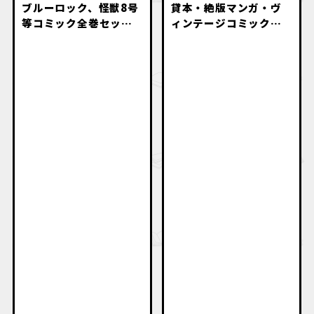
ブルーロック、怪獣8号
貸本・絶版マンガ・ヴ
等コミック全巻セット
ィンテージコミック・
高価買取致します。
名作漫画・初版本出張
買取いたします