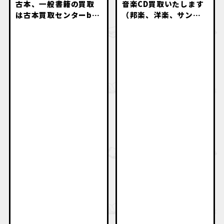
古本、一般書籍の買取
音楽CD買取いたします
は古本買取センターby
（邦楽、洋楽、サント
萬月書店にお任せくだ
ラ、アニソン、落語
さい
等々）