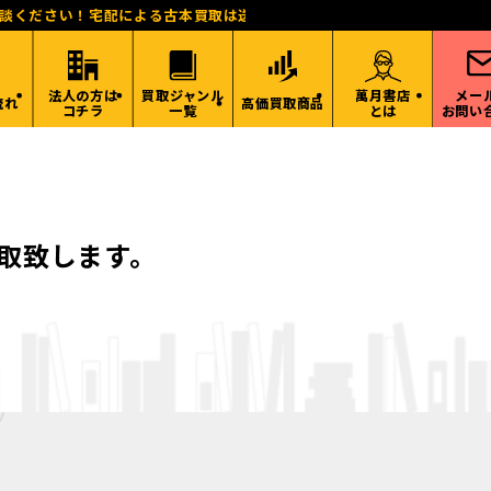
相談ください！宅配による古本買取は送料無料！東海、関西、関東、北陸
法人の方は
買取ジャンル
萬月書店
メー
流れ
高価買取商品
コチラ
一覧
とは
お問い
取致します。