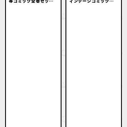
等コミック全巻セット
ィンテージコミック・
高価買取致します。
名作漫画・初版本出張
買取いたします