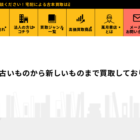
相談ください！宅配による古本買取は送料無料！東海、関西、関東、北陸
法人の方は
買取ジャンル
萬月書店
メー
流れ
高価買取商品
コチラ
一覧
とは
お問い
古いものから新しいものまで買取してお