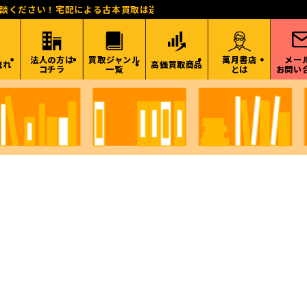
相談ください！宅配による古本買取は送料無料！東海、関西、関東、北陸
法人の方は
買取ジャンル
萬月書店
メー
流れ
高価買取商品
コチラ
一覧
とは
お問い