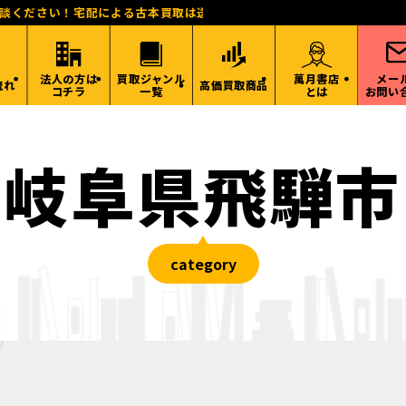
相談ください！宅配による古本買取は送料無料！東海、関西、関東、北陸
法人の方は
買取ジャンル
萬月書店
メー
流れ
高価買取商品
コチラ
一覧
とは
お問い
岐阜県飛騨市
category