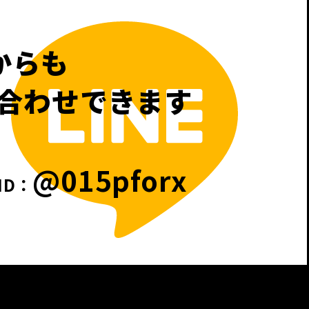
 からも
合わせできます
@015pforx
ID：