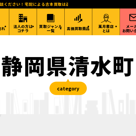
相談ください！宅配による古本買取は送料無料！東海、関西、関東、北陸
法人の方は
買取ジャンル
萬月書店
メー
流れ
高価買取商品
コチラ
一覧
とは
お問い
静岡県清水町
category