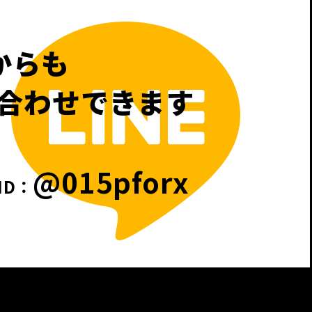
 からも
合わせできます
@015pforx
ID：